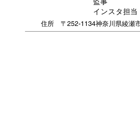
監事 斎
​インスタ担
住所 〒252-1134神奈川県綾瀬市寺